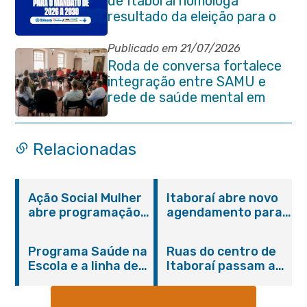
de Itaboraí homologa
resultado da eleição para o
quadriênio 2026–2030
Publicado em 21/07/2026
Roda de conversa fortalece
integração entre SAMU e
rede de saúde mental em
Itaboraí
Relacionadas
Ação Social Mulher
Itaboraí abre novo
abre programação
agendamento para
do Agosto Lilás em
castração gratuita
Itaboraí com
de cães e gatos
Programa Saúde na
Ruas do centro de
serviços gratuitos e
Escola e a linha de
Itaboraí passam a
orientações
cuidados da
operar em novos
Hanseníase
sentidos