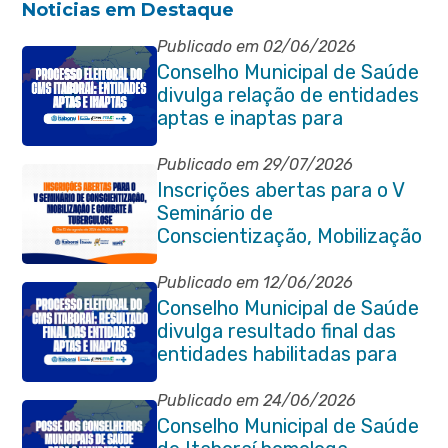
Noticias em Destaque
Publicado em 02/06/2026
Conselho Municipal de Saúde
divulga relação de entidades
aptas e inaptas para
processo eleitoral do
quadriênio 2026-2030
Publicado em 29/07/2026
Inscrições abertas para o V
Seminário de
Conscientização, Mobilização
e Combate à Tuberculose em
Itaboraí
Publicado em 12/06/2026
Conselho Municipal de Saúde
divulga resultado final das
entidades habilitadas para
eleição do quadriênio 2026-
2030
Publicado em 24/06/2026
Conselho Municipal de Saúde