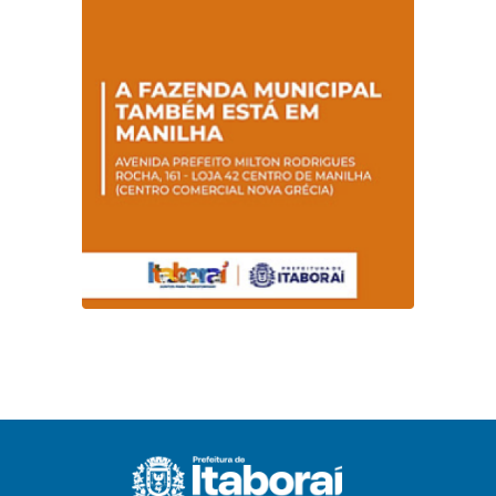
promovem
conscientização
sobre hanseníase
na E.M Adelaide de
Magalhães Seabra