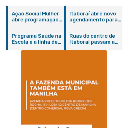
Ação Social Mulher
Itaboraí abre novo
abre programação
agendamento para
do Agosto Lilás em
castração gratuita
Itaboraí com
de cães e gatos
Programa Saúde na
Ruas do centro de
serviços gratuitos e
Escola e a linha de
Itaboraí passam a
orientações
cuidados da
operar em novos
Hanseníase
sentidos
promovem
conscientização
sobre hanseníase
na E.M Adelaide de
Magalhães Seabra