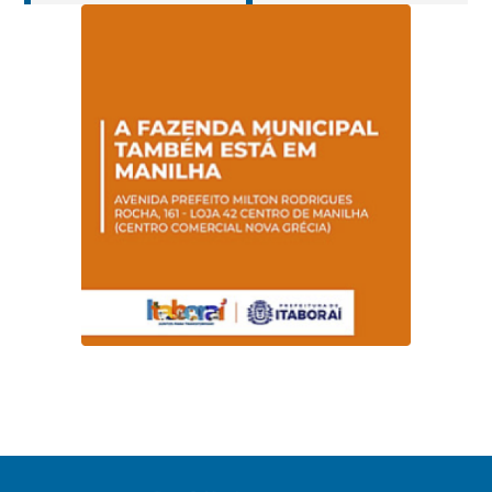
Hanseníase
sentidos
promovem
conscientização
sobre hanseníase
na E.M Adelaide de
Magalhães Seabra