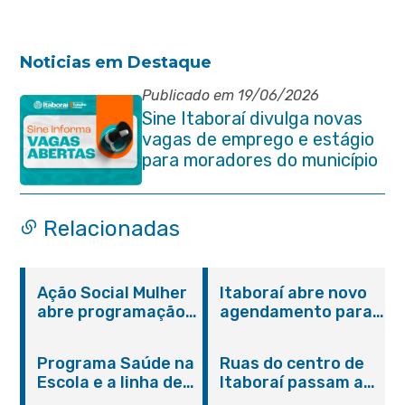
Noticias em Destaque
Publicado em 19/06/2026
Sine Itaboraí divulga novas
vagas de emprego e estágio
para moradores do município
Relacionadas
Ação Social Mulher
Itaboraí abre novo
abre programação
agendamento para
do Agosto Lilás em
castração gratuita
Itaboraí com
de cães e gatos
Programa Saúde na
Ruas do centro de
serviços gratuitos e
Escola e a linha de
Itaboraí passam a
orientações
cuidados da
operar em novos