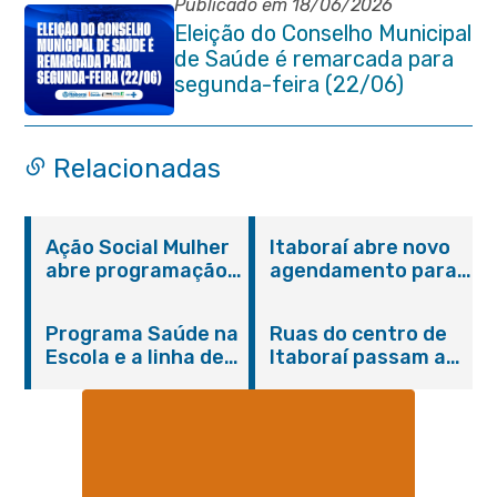
Publicado em 18/06/2026
Eleição do Conselho Municipal
de Saúde é remarcada para
segunda-feira (22/06)
Relacionadas
Ação Social Mulher
Itaboraí abre novo
abre programação
agendamento para
do Agosto Lilás em
castração gratuita
Itaboraí com
de cães e gatos
Programa Saúde na
Ruas do centro de
serviços gratuitos e
Escola e a linha de
Itaboraí passam a
orientações
cuidados da
operar em novos
Hanseníase
sentidos
promovem
conscientização
sobre hanseníase