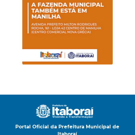
na E.M Adelaide de
Magalhães Seabra
Portal Oficial da Prefeitura Municipal de
Itaboraí