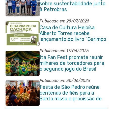
sobre sustentabilidade junto
à Petrobras
Publicado em 28/07/2026
Casa de Cultura Heloísa
Alberto Torres recebe
lançamento do livro “Garimpo
da Cachaça”
Publicado em 17/06/2026
Ita Fan Fest promete reunir
milhares de torcedores para
o segundo jogo do Brasil
Publicado em 30/06/2026
Festa de São Pedro reúne
centenas de fiéis para a
Santa missa e procissão de
encerramento e shows