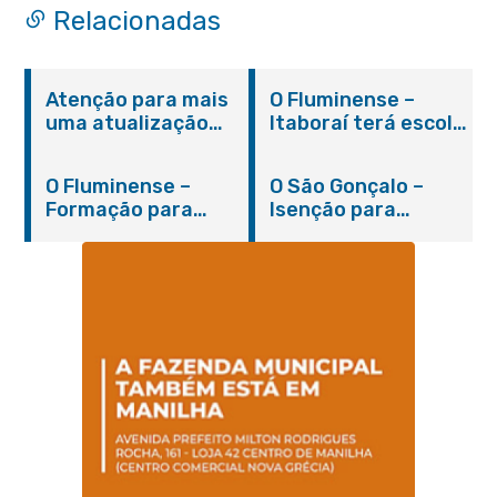
Relacionadas
Atenção para mais
O Fluminense –
uma atualização
Itaboraí terá escola
sobre os casos do
integral modelo com
novo coronavírus
inauguração em
O Fluminense –
O São Gonçalo –
em Itaboraí (24/05)
março
Formação para
Isenção para
jovens e adultos em
portadores de
Itaboraí
hanseníase