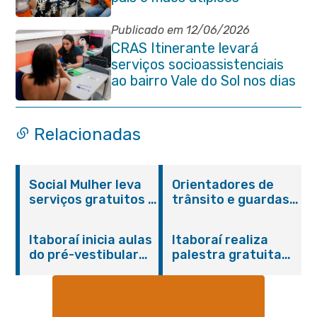
Publicado em 12/06/2026
CRAS Itinerante levará
serviços socioassistenciais
ao bairro Vale do Sol nos dias
15 e 16 de junho e Vila
Gabriela 18 de junho
Relacionadas
Social Mulher leva
Orientadores de
serviços gratuitos à
trânsito e guardas
Praça Alarico
municipais recebem
Antunes nesta
treinamento em
Itaboraí inicia aulas
Itaboraí realiza
sexta-feira (07/08)
primeiros socorros
do pré-vestibular
palestra gratuita
em Itaboraí
presencial
sobre Compras
“Passaporte para o
Governamentais em
Futuro”
parceria com o
Sebrae