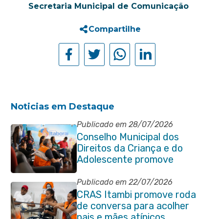
Secretaria Municipal de Comunicação
Compartilhe
Noticias em Destaque
Publicado em 28/07/2026
Conselho Municipal dos
Direitos da Criança e do
Adolescente promove
reunião de alinhamento com
órgãos públicos
Publicado em 22/07/2026
CRAS Itambi promove roda
de conversa para acolher
pais e mães atípicos