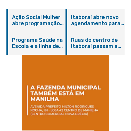
Ação Social Mulher
Itaboraí abre novo
abre programação
agendamento para
do Agosto Lilás em
castração gratuita
Itaboraí com
de cães e gatos
Programa Saúde na
Ruas do centro de
serviços gratuitos e
Escola e a linha de
Itaboraí passam a
orientações
cuidados da
operar em novos
Hanseníase
sentidos
promovem
conscientização
sobre hanseníase
na E.M Adelaide de
Magalhães Seabra