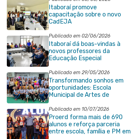
Itaboraí promove
capacitação sobre o novo
CadEJA
Publicado em 02/06/2026
Itaboraí dá boas-vindas à
novos professores da
Educação Especial
Publicado em 29/05/2026
Transformando sonhos em
oportunidades: Escola
Municipal de Artes de
Itaboraí completa 37 anos de
história
Publicado em 10/07/2026
Proerd forma mais de 690
alunos e reforça parceria
entre escola, família e PM em
Itaboraí