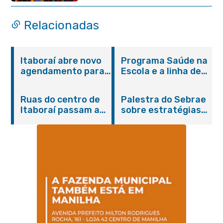
Relacionadas
Itaboraí abre novo
Programa Saúde na
agendamento para
Escola e a linha de
castração gratuita
cuidados da
de cães e gatos
Hanseníase
Ruas do centro de
Palestra do Sebrae
promovem
Itaboraí passam a
sobre estratégias
conscientização
operar em novos
de divulgação reúne
sobre hanseníase
sentidos
empreendedores no
na E.M Adelaide de
Centro de Itaboraí
Magalhães Seabra