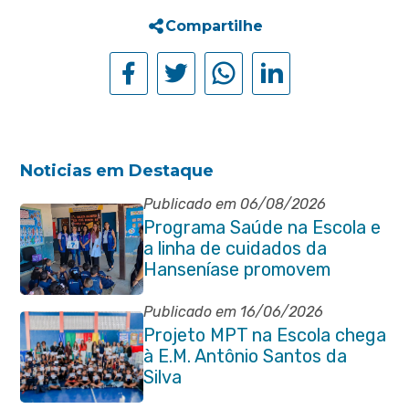
Compartilhe
Noticias em Destaque
Publicado em 06/08/2026
Programa Saúde na Escola e
a linha de cuidados da
Hanseníase promovem
conscientização sobre
hanseníase na E.M Adelaide
Publicado em 16/06/2026
de Magalhães Seabra
Projeto MPT na Escola chega
à E.M. Antônio Santos da
Silva