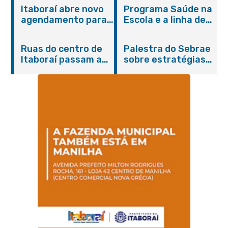
Itaboraí abre novo
Programa Saúde na
agendamento para
Escola e a linha de
castração gratuita
cuidados da
de cães e gatos
Hanseníase
Ruas do centro de
Palestra do Sebrae
promovem
Itaboraí passam a
sobre estratégias
conscientização
operar em novos
de divulgação reúne
sobre hanseníase
sentidos
empreendedores no
na E.M Adelaide de
Centro de Itaboraí
Magalhães Seabra