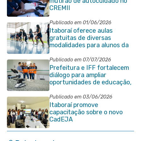
mutirão de autocuidado no
CREMII
Publicado em 01/06/2026
Itaboraí oferece aulas
gratuitas de diversas
modalidades para alunos da
rede municipal de ensino
Publicado em 07/07/2026
Prefeitura e IFF fortalecem
diálogo para ampliar
oportunidades de educação,
ciência e inovação em
Itaboraí
Publicado em 03/06/2026
Itaboraí promove
capacitação sobre o novo
CadEJA