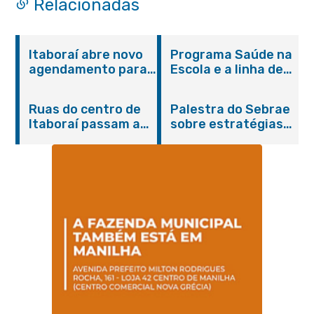
Relacionadas
Itaboraí abre novo
Programa Saúde na
agendamento para
Escola e a linha de
castração gratuita
cuidados da
de cães e gatos
Hanseníase
Ruas do centro de
Palestra do Sebrae
promovem
Itaboraí passam a
sobre estratégias
conscientização
operar em novos
de divulgação reúne
sobre hanseníase
sentidos
empreendedores no
na E.M Adelaide de
Centro de Itaboraí
Magalhães Seabra