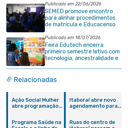
Publicado em 22/06/2026
SEMED promove encontro
para alinhar procedimentos
de matrícula e Educacenso
2026
Publicado em 18/07/2026
Feira Edutech encerra
primeiro semestre letivo com
tecnologia, ancestralidade e
protagonismo estudantil em
Itaboraí
Relacionadas
Ação Social Mulher
Itaboraí abre novo
abre programação
agendamento para
do Agosto Lilás em
castração gratuita
Itaboraí com
de cães e gatos
Programa Saúde na
Ruas do centro de
serviços gratuitos e