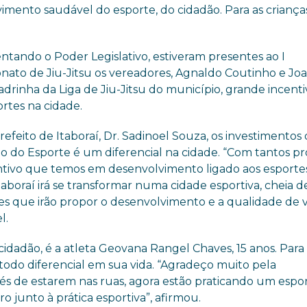
imento saudável do esporte, do cidadão. Para as crianç
ntando o Poder Legislativo, estiveram presentes ao I
ato de Jiu-Jitsu os vereadores, Agnaldo Coutinho e Jo
drinha da Liga de Jiu-Jitsu do município, grande incent
rtes na cidade.
refeito de Itaboraí, Dr. Sadinoel Souza, os investimentos
io do Esporte é um diferencial na cidade. “Com tantos pr
ntivo que temos em desenvolvimento ligado aos esporte
taboraí irá se transformar numa cidade esportiva, cheia d
des que irão propor o desenvolvimento e a qualidade de 
l.
idadão, é a atleta Geovana Rangel Chaves, 15 anos. Para 
 todo diferencial em sua vida. “Agradeço muito pela
és de estarem nas ruas, agora estão praticando um espor
 junto à prática esportiva”, afirmou.