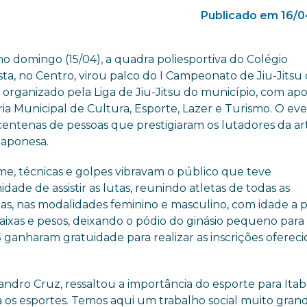
Publicado em 16/0
o domingo (15/04), a quadra poliesportiva do Colégio
ta, no Centro, virou palco do I Campeonato de Jiu-Jitsu
, organizado pela Liga de Jiu-Jitsu do município, com apo
ia Municipal de Cultura, Esporte, Lazer e Turismo. O ev
centenas de pessoas que prestigiaram os lutadores da ar
japonesa.
me, técnicas e golpes vibravam o público que teve
dade de assistir as lutas, reunindo atletas de todas as
as, nas modalidades feminino e masculino, com idade a p
faixas e pesos, deixando o pódio do ginásio pequeno para
5 ganharam gratuidade para realizar as inscrições ofereci
andro Cruz, ressaltou a importância do esporte para Itab
a os esportes. Temos aqui um trabalho social muito gran