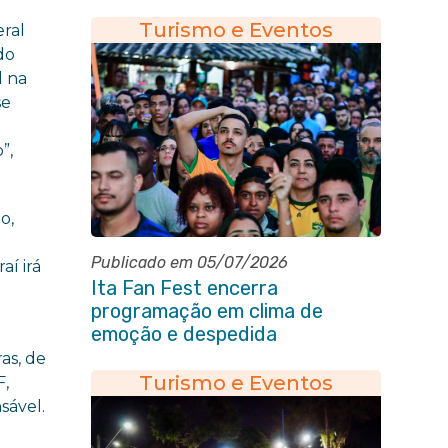
Corpus Christi em Itaboraí
Turismo e Eventos
ral
do
l na
se
”,
o,
Publicado em 05/07/2026
í irá
Ita Fan Fest encerra
programação em clima de
emoção e despedida
as, de
Turismo e Eventos
F,
sável.