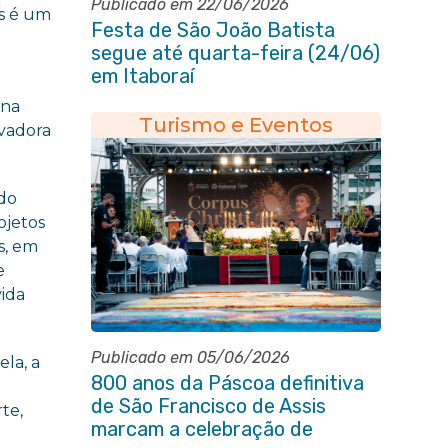
Publicado em 22/06/2026
as é um
Festa de São João Batista
segue até quarta-feira (24/06)
em Itaboraí
ana
Turismo e Eventos
ivadora
 do
ojetos
s, em
e
vida
Publicado em 05/06/2026
ela, a
800 anos da Páscoa definitiva
de São Francisco de Assis
te,
marcam a celebração de