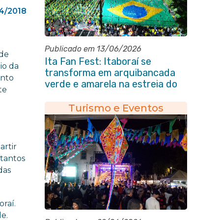
4/2018
Publicado em 13/06/2026
 de
Ita Fan Fest: Itaboraí se
io da
transforma em arquibancada
ento
verde e amarela na estreia do
te
Brasil na Copa do Mundo
Turismo e Eventos
artir
 tantos
das
oraí.
de.