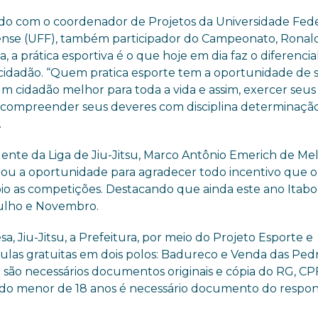
do com o coordenador de Projetos da Universidade Fede
nse (UFF), também participador do Campeonato, Ronal
, a prática esportiva é o que hoje em dia faz o diferencia
 cidadão. “Quem pratica esporte tem a oportunidade de 
m cidadão melhor para toda a vida e assim, exercer seus
s, compreender seus deveres com disciplina determinação
.
dente da Liga de Jiu-Jitsu, Marco Antônio Emerich de Mel
tou a oportunidade para agradecer todo incentivo que o
o as competições. Destacando que ainda este ano Itabora
Julho e Novembro.
sa, Jiu-Jitsu, a Prefeitura, por meio do Projeto Esporte e
aulas gratuitas em dois polos: Badureco e Venda das Pedr
r são necessários documentos originais e cópia do RG, CP
ndo menor de 18 anos é necessário documento do respon