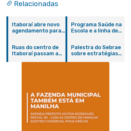
Relacionadas
Itaboraí abre novo
Programa Saúde na
agendamento para
Escola e a linha de
castração gratuita
cuidados da
de cães e gatos
Hanseníase
Ruas do centro de
Palestra do Sebrae
promovem
Itaboraí passam a
sobre estratégias
conscientização
operar em novos
de divulgação reúne
sobre hanseníase
sentidos
empreendedores no
na E.M Adelaide de
Centro de Itaboraí
Magalhães Seabra