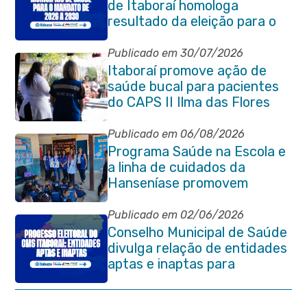
de Itaboraí homologa
resultado da eleição para o
quadriênio 2026–2030
Publicado em 30/07/2026
Itaboraí promove ação de
saúde bucal para pacientes
do CAPS II Ilma das Flores
Publicado em 06/08/2026
Programa Saúde na Escola e
a linha de cuidados da
Hanseníase promovem
conscientização sobre
hanseníase na E.M Adelaide
Publicado em 02/06/2026
de Magalhães Seabra
Conselho Municipal de Saúde
divulga relação de entidades
aptas e inaptas para
processo eleitoral do
quadriênio 2026-2030