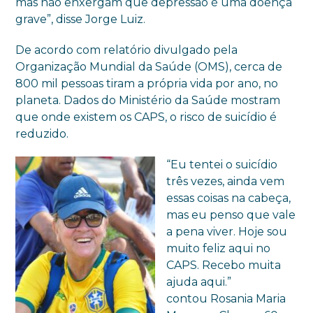
mas não enxergam que depressão é uma doença
grave”, disse Jorge Luiz.
De acordo com relatório divulgado pela
Organização Mundial da Saúde (OMS), cerca de
800 mil pessoas tiram a própria vida por ano, no
planeta. Dados
do Ministério da Saúde mostram
que onde existem os CAPS, o risco de suicídio é
reduzido.
“Eu tentei o suicídio
três vezes, ainda vem
essas coisas na cabeça,
mas eu penso que vale
a pena viver. Hoje sou
muito feliz aqui no
CAPS. Recebo muita
ajuda aqui.”
contou
Rosania Maria