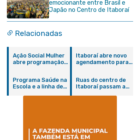
emocionante entre Brasil e
Japão no Centro de Itaboraí
Relacionadas
Ação Social Mulher
Itaboraí abre novo
abre programação
agendamento para
do Agosto Lilás em
castração gratuita
Itaboraí com
de cães e gatos
Programa Saúde na
Ruas do centro de
serviços gratuitos e
Escola e a linha de
Itaboraí passam a
orientações
cuidados da
operar em novos
Hanseníase
sentidos
promovem
conscientização
sobre hanseníase
na E.M Adelaide de
Magalhães Seabra