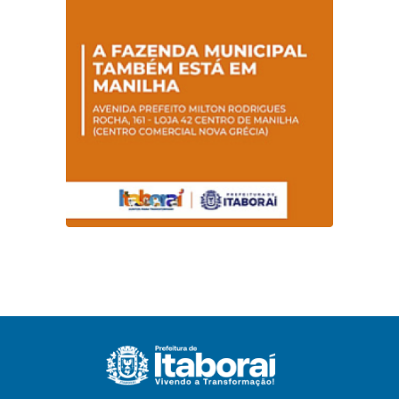
sobre hanseníase
na E.M Adelaide de
Magalhães Seabra