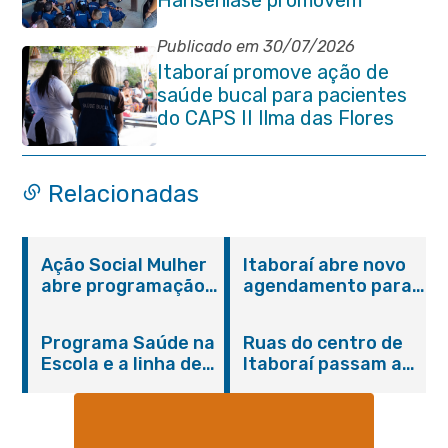
conscientização sobre
hanseníase na E.M Adelaide
Publicado em 30/07/2026
de Magalhães Seabra
Itaboraí promove ação de
saúde bucal para pacientes
do CAPS II Ilma das Flores
Relacionadas
Ação Social Mulher
Itaboraí abre novo
abre programação
agendamento para
do Agosto Lilás em
castração gratuita
Itaboraí com
de cães e gatos
Programa Saúde na
Ruas do centro de
serviços gratuitos e
Escola e a linha de
Itaboraí passam a
orientações
cuidados da
operar em novos
Hanseníase
sentidos
promovem
conscientização