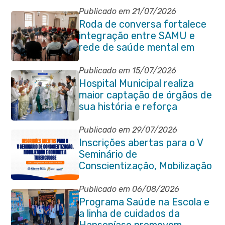
Publicado em 21/07/2026
Roda de conversa fortalece
integração entre SAMU e
rede de saúde mental em
Itaboraí
Publicado em 15/07/2026
Hospital Municipal realiza
maior captação de órgãos de
sua história e reforça
compromisso com a vida
Publicado em 29/07/2026
Inscrições abertas para o V
Seminário de
Conscientização, Mobilização
e Combate à Tuberculose em
Itaboraí
Publicado em 06/08/2026
Programa Saúde na Escola e
a linha de cuidados da
Hanseníase promovem