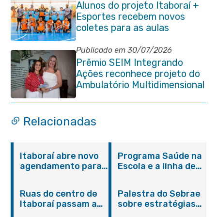
Alunos do projeto Itaboraí +
Esportes recebem novos
coletes para as aulas
Publicado em 30/07/2026
Prêmio SEIM Integrando
Ações reconhece projeto do
Ambulatório Multidimensional
da Pessoa Idosa de Itaboraí
Relacionadas
Itaboraí abre novo
Programa Saúde na
agendamento para
Escola e a linha de
castração gratuita
cuidados da
de cães e gatos
Hanseníase
Ruas do centro de
Palestra do Sebrae
promovem
Itaboraí passam a
sobre estratégias
conscientização
operar em novos
de divulgação reúne
sobre hanseníase