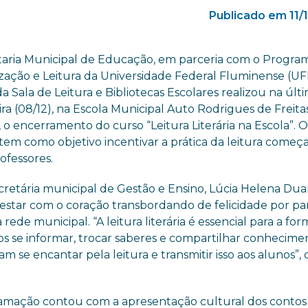
Publicado em 11/
taria Municipal de Educação, em parceria com o Progra
ização e Leitura da Universidade Federal Fluminense (UF
da Sala de Leitura e Bibliotecas Escolares realizou na últ
ira (08/12), na Escola Municipal Auto Rodrigues de Freita
 o encerramento do curso “Leitura Literária na Escola”. 
 tem como objetivo incentivar a prática da leitura come
ofessores.
cretária municipal de Gestão e Ensino, Lúcia Helena Dua
estar com o coração transbordando de felicidade por par
ede municipal. “A leitura literária é essencial para a fo
mos se informar, trocar saberes e compartilhar conhecime
 se encantar pela leitura e transmitir isso aos alunos”, d
amação contou com a apresentação cultural dos contos