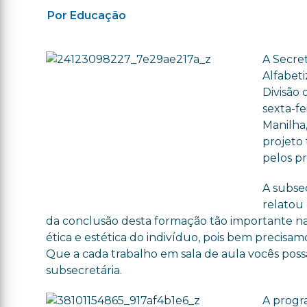
Por Educação
A Secre
Alfabet
Divisão 
sexta-fe
Manilha,
projeto
pelos pr
A subse
relatou 
da conclusão desta formação tão importante na r
ética e estética do indivíduo, pois bem precisa
Que a cada trabalho em sala de aula vocês possam
subsecretária.
A progr