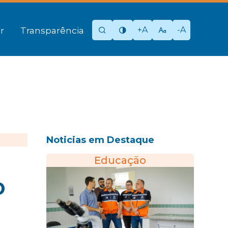
+A
-A
r
Transparência
Noticias em Destaque
Educação
o