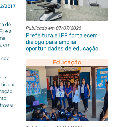
12/2017
ma de
Publicado em 07/07/2026
F) e a
Prefeitura e IFF fortalecem
ima
diálogo para ampliar
s, em
oportunidades de educação,
O
ciência e inovação em Itaboraí
çando
Educação
rte
ticipar
rmação
nto.
isse a