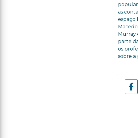
popular
as cont
espaço 
Macedo e
Murray c
parte da
os prof
sobre a 