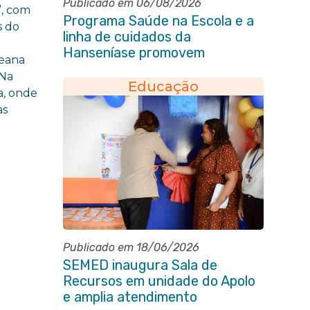
Publicado em 06/08/2026
”, com
Programa Saúde na Escola e a
s do
linha de cuidados da
Hanseníase promovem
seana
conscientização sobre
 Na
hanseníase na E.M Adelaide de
Educação
a, onde
Magalhães Seabra
as
Publicado em 18/06/2026
SEMED inaugura Sala de
Recursos em unidade do Apolo
e amplia atendimento