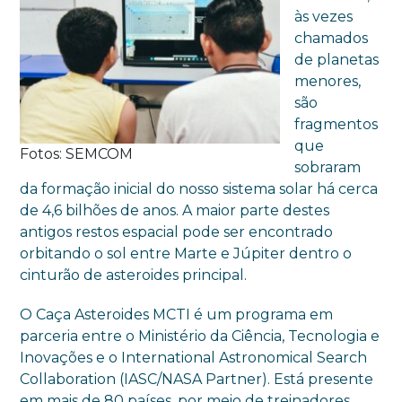
às vezes
chamados
de planetas
menores,
são
fragmentos
que
Fotos: SEMCOM
sobraram
da formação inicial do nosso sistema solar há cerca
de 4,6 bilhões de anos. A maior parte destes
antigos restos espacial pode ser encontrado
orbitando o sol entre Marte e Júpiter dentro o
cinturão de asteroides principal.
O Caça Asteroides MCTI é um programa em
parceria entre o Ministério da Ciência, Tecnologia e
Inovações e o International Astronomical Search
Collaboration (IASC/NASA Partner). Está presente
em mais de 80 países, por meio de treinadores