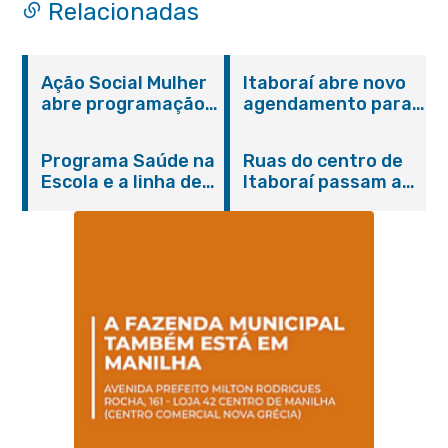
Relacionadas
Ação Social Mulher
Itaboraí abre novo
abre programação
agendamento para
do Agosto Lilás em
castração gratuita
Itaboraí com
de cães e gatos
Programa Saúde na
Ruas do centro de
serviços gratuitos e
Escola e a linha de
Itaboraí passam a
orientações
cuidados da
operar em novos
Hanseníase
sentidos
promovem
conscientização
sobre hanseníase
na E.M Adelaide de
Magalhães Seabra