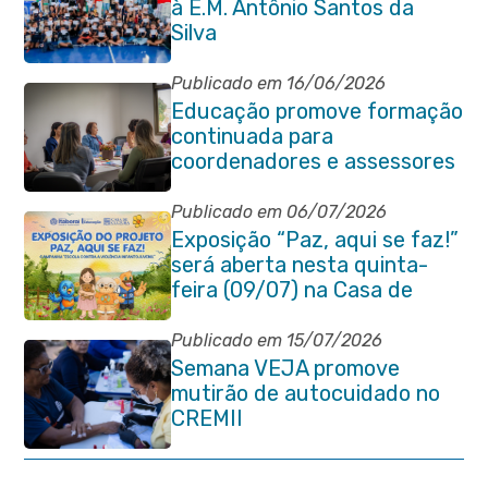
à E.M. Antônio Santos da
Silva
Publicado em 16/06/2026
Educação promove formação
continuada para
coordenadores e assessores
escolares da rede municipal
Publicado em 06/07/2026
Exposição “Paz, aqui se faz!”
será aberta nesta quinta-
feira (09/07) na Casa de
Cultura Heloísa Alberto
Torres
Publicado em 15/07/2026
Semana VEJA promove
mutirão de autocuidado no
CREMII