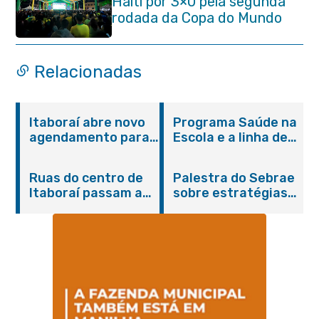
Haiti por 3×0 pela segunda
rodada da Copa do Mundo
Relacionadas
Itaboraí abre novo
Programa Saúde na
agendamento para
Escola e a linha de
castração gratuita
cuidados da
de cães e gatos
Hanseníase
Ruas do centro de
Palestra do Sebrae
promovem
Itaboraí passam a
sobre estratégias
conscientização
operar em novos
de divulgação reúne
sobre hanseníase
sentidos
empreendedores no
na E.M Adelaide de
Centro de Itaboraí
Magalhães Seabra