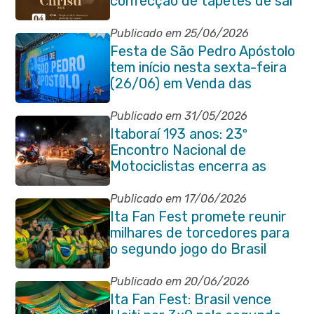
confecção de tapetes de sal
e programação religiosa na
Avenida 22 de Maio
Publicado em 25/06/2026
Festa de São Pedro Apóstolo
tem início nesta sexta-feira
(26/06) em Venda das
Pedras
Publicado em 31/05/2026
Itaboraí 193 anos: 23º
Encontro Nacional de
Motociclistas encerra as
comemorações do
aniversário da cidade
Publicado em 17/06/2026
Ita Fan Fest promete reunir
milhares de torcedores para
o segundo jogo do Brasil
Publicado em 20/06/2026
Ita Fan Fest: Brasil vence