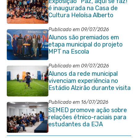
Exposição “Paz, aqui se faz!”
é inaugurada na Casa de
Cultura Heloísa Alberto
Torres
Publicado em 09/07/2026
Alunos são premiados em
etapa municipal do projeto
MPT na Escola
Publicado em 09/07/2026
Alunos da rede municipal
vivenciam experiência no
Estádio Alzirão durante visita
pedagógica
Publicado em 16/07/2026
SEMED promove ação sobre
relações étnico-raciais para
estudantes da EJA