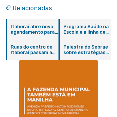
Relacionadas
Itaboraí abre novo
Programa Saúde na
agendamento para
Escola e a linha de
castração gratuita
cuidados da
de cães e gatos
Hanseníase
Ruas do centro de
Palestra do Sebrae
promovem
Itaboraí passam a
sobre estratégias
conscientização
operar em novos
de divulgação reúne
sobre hanseníase
sentidos
empreendedores no
na E.M Adelaide de
Centro de Itaboraí
Magalhães Seabra