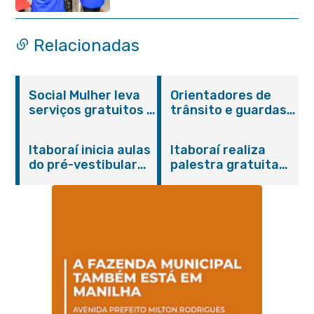
pessoa idosa em Itaboraí
Relacionadas
Social Mulher leva
Orientadores de
serviços gratuitos à
trânsito e guardas
Praça Alarico
municipais recebem
Antunes nesta
treinamento em
Itaboraí inicia aulas
Itaboraí realiza
sexta-feira (07/08)
primeiros socorros
do pré-vestibular
palestra gratuita
em Itaboraí
presencial
sobre Compras
“Passaporte para o
Governamentais em
Futuro”
parceria com o
Sebrae