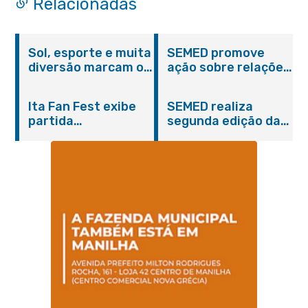
Relacionadas
Sol, esporte e muita
SEMED promove
diversão marcam o
ação sobre relações
Pedal Vivendo a
étnico-raciais para
Transformação e o
estudantes da EJA
Ita Fan Fest exibe
SEMED realiza
Domingo no Parque
partida
segunda edição da
Paleontológico
emocionante entre
formação
Brasil e Japão no
continuada para
Centro de Itaboraí
professores e
coordenadores
pedagógicos