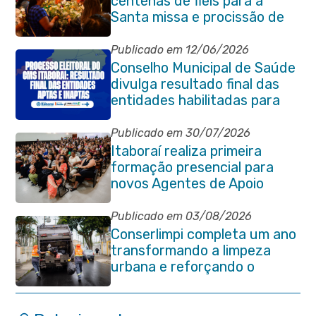
centenas de fiéis para a
Santa missa e procissão de
encerramento e shows
Publicado em 12/06/2026
Conselho Municipal de Saúde
divulga resultado final das
entidades habilitadas para
eleição do quadriênio 2026-
2030
Publicado em 30/07/2026
Itaboraí realiza primeira
formação presencial para
novos Agentes de Apoio
Escolar
Publicado em 03/08/2026
Conserlimpi completa um ano
transformando a limpeza
urbana e reforçando o
cuidado com Itaboraí