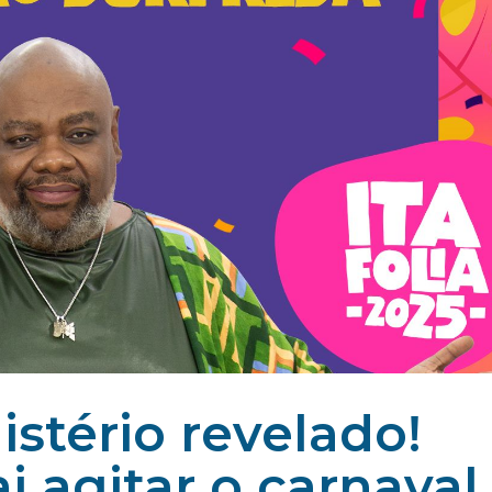
mistério revelado!
i agitar o carnaval