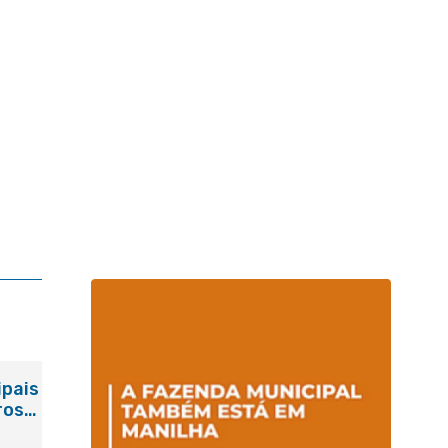
ipais
ros