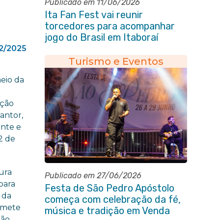
Publicado em 11/06/2026
Ita Fan Fest vai reunir
torcedores para acompanhar
jogo do Brasil em Itaboraí
2/2025
Turismo e Eventos
meio da
ação
cantor,
ante e
2 de
ura
Publicado em 27/06/2026
para
Festa de São Pedro Apóstolo
 da
começa com celebração da fé,
romete
música e tradição em Venda
ção