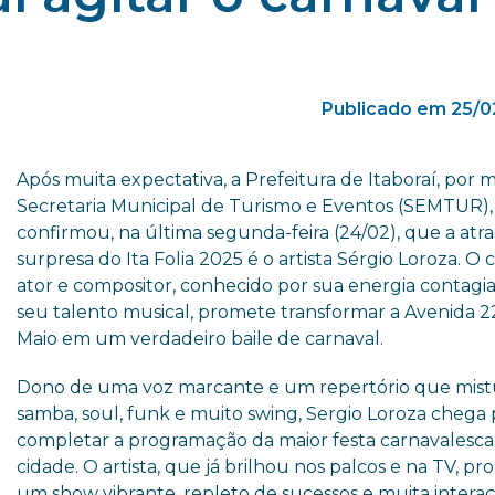
Publicado em 25/0
Após muita expectativa, a Prefeitura de Itaboraí, por 
Secretaria Municipal de Turismo e Eventos (SEMTUR),
confirmou, na última segunda-feira (24/02), que a atr
surpresa do Ita Folia 2025 é o artista Sérgio Loroza. O 
ator e compositor, conhecido por sua energia contagi
seu talento musical, promete transformar a Avenida 2
Maio em um verdadeiro baile de carnaval.
Dono de uma voz marcante e um repertório que mist
samba, soul, funk e muito swing, Sergio Loroza chega 
completar a programação da maior festa carnavalesca
cidade. O artista, que já brilhou nos palcos e na TV, p
um show vibrante, repleto de sucessos e muita intera