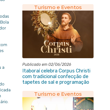
das Pedras
Turismo e Eventos
todas
 Bola
dor
 com
es
Publicado em 02/06/2026
u a
Itaboraí celebra Corpus Christi
com tradicional confecção de
tapetes de sal e programação
 do
religiosa na Avenida 22 de Maio
ficada
Turismo e Eventos
m
ário.