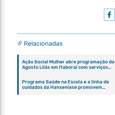
Relacionadas
Ação Social Mulher abre programação do
Agosto Lilás em Itaboraí com serviços
gratuitos e orientações
Programa Saúde na Escola e a linha de
cuidados da Hanseníase promovem
conscientização sobre hanseníase na E.
Adelaide de Magalhães Seabra