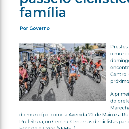
família
Por Governo
Prestes
o municí
domingo 
encontr
Centro,
próximo 
A primei
do prefe
Marechal
do município como a Avenida 22 de Maio e a Rua
Prefeitura, no Centro. Centenas de ciclistas pa
Esporte e Lazer (SEMEL).