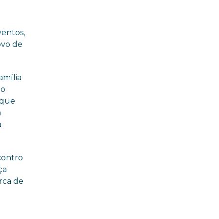
feira (29/07)
entos,
ovo de
amília
do
 que
a
a
contro
ça
erca de