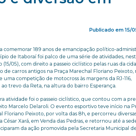
Publicado em 15/0
 a comemorar 189 anos de emancipação político-administr
pio de Itaboraí foi palco de uma série de atividades, nes
(15/05), com direito a passeio ciclístico pelas ruas da cid
o de carros antigos na Praça Marechal Floriano Peixoto,
 e uma competição de motocross às margens da RJ-116,
ao trevo da Reta, na altura do bairro Esperança.
ra atividade foi o passeio ciclístico, que contou com a pr
ito Marcelo Delaroli. O evento esportivo teve início na P
 Floriano Peixoto, por volta das 8h, e percorreu diversa
 César Xará, em Venda das Pedras, e retornou até a sed
rticiparam da ação promovida pela Secretaria Municipal d