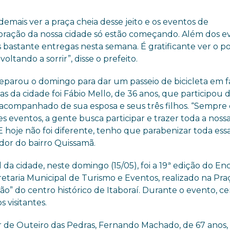
emais ver a praça cheia desse jeito e os eventos de
ação da nossa cidade só estão começando. Além dos ev
 bastante entregas nesta semana. É gratificante ver o p
 voltando a sorrir”, disse o prefeito.
parou o domingo para dar um passeio de bicicleta em f
as da cidade foi Fábio Mello, de 36 anos, que participou 
 acompanhado de sua esposa e seus três filhos. “Sempre
s eventos, a gente busca participar e trazer toda a noss
 E hoje não foi diferente, tenho que parabenizar toda ess
rador do bairro Quissamã.
a cidade, neste domingo (15/05), foi a 19ª edição do En
etaria Municipal de Turismo e Eventos, realizado na Pra
ão” do centro histórico de Itaboraí. Durante o evento, c
 visitantes.
 de Outeiro das Pedras, Fernando Machado, de 67 anos,