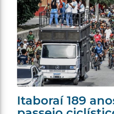
Itaboraí 189 an
passeio ciclísti