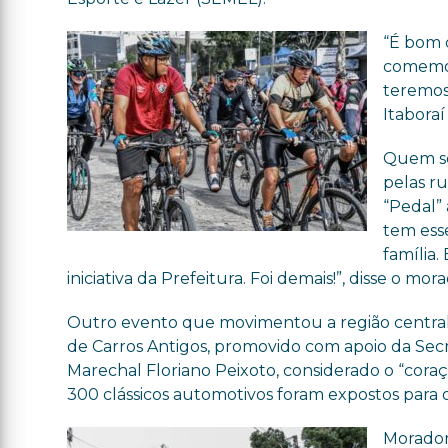
“É bom d
comemor
teremos
Itaboraí
Quem se
pelas ru
“Pedal”
tem esse
família.
iniciativa da Prefeitura. Foi demais!”, disse o mo
Outro evento que movimentou a região central d
de Carros Antigos, promovido com apoio da Secr
Marechal Floriano Peixoto, considerado o “coraç
300 clássicos automotivos foram expostos para os
Morador