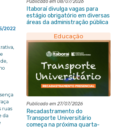
Publicado em 08/07/2026
Itaboraí divulga vagas para
estágio obrigatório em diversas
áreas da administração pública
5/2022
Educação
ativa,
te
ade,
 no
esença
raça
Publicado em 27/07/2026
s ruas
Recadastramento do
e da
Transporte Universitário
e
começa na próxima quarta-