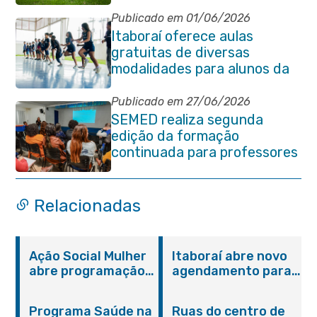
pedagógica
Publicado em 01/06/2026
Itaboraí oferece aulas
gratuitas de diversas
modalidades para alunos da
rede municipal de ensino
Publicado em 27/06/2026
SEMED realiza segunda
edição da formação
continuada para professores
e coordenadores
pedagógicos
Relacionadas
Ação Social Mulher
Itaboraí abre novo
abre programação
agendamento para
do Agosto Lilás em
castração gratuita
Itaboraí com
de cães e gatos
Programa Saúde na
Ruas do centro de
serviços gratuitos e