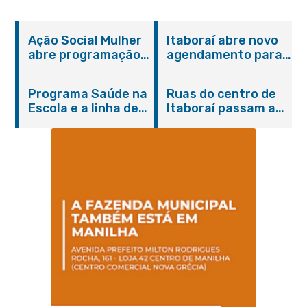
Ação Social Mulher
Itaboraí abre novo
abre programação
agendamento para
do Agosto Lilás em
castração gratuita
Itaboraí com
de cães e gatos
Programa Saúde na
Ruas do centro de
serviços gratuitos e
Escola e a linha de
Itaboraí passam a
orientações
cuidados da
operar em novos
Hanseníase
sentidos
promovem
conscientização
sobre hanseníase
na E.M Adelaide de
Magalhães Seabra