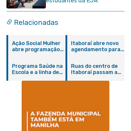
estudantes da EJA
Relacionadas
Ação Social Mulher
Itaboraí abre novo
abre programação
agendamento para
do Agosto Lilás em
castração gratuita
Itaboraí com
de cães e gatos
Programa Saúde na
Ruas do centro de
serviços gratuitos e
Escola e a linha de
Itaboraí passam a
orientações
cuidados da
operar em novos
Hanseníase
sentidos
promovem
conscientização
sobre hanseníase
na E.M Adelaide de
Magalhães Seabra