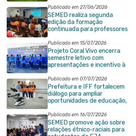
pedagógica
Publicado em 27/06/2026
SEMED realiza segunda
edição da formação
continuada para professores
e coordenadores
pedagógicos
Publicado em 15/07/2026
Projeto Coral Vivo encerra
semestre letivo com
apresentações e incentivo à
preservação ambiental em
Itaboraí
Publicado em 07/07/2026
Prefeitura e IFF fortalecem
diálogo para ampliar
oportunidades de educação,
ciência e inovação em
Itaboraí
Publicado em 16/07/2026
SEMED promove ação sobre
relações étnico-raciais para