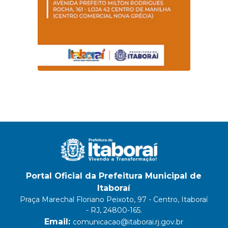
Portal Oficial da Prefeitura Municipal de
Itaboraí
Praça Marechal Floriano Peixoto, 97 - Centro, Itaboraí
- RJ, 24800-165.
Email:
comunicacao@itaborai.rj.gov.br