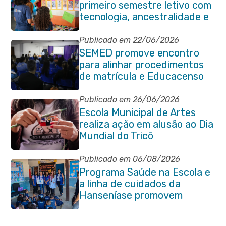
primeiro semestre letivo com
tecnologia, ancestralidade e
protagonismo estudantil em
Itaboraí
Publicado em 22/06/2026
SEMED promove encontro
para alinhar procedimentos
de matrícula e Educacenso
2026
Publicado em 26/06/2026
Escola Municipal de Artes
realiza ação em alusão ao Dia
Mundial do Tricô
Publicado em 06/08/2026
Programa Saúde na Escola e
a linha de cuidados da
Hanseníase promovem
conscientização sobre
hanseníase na E.M Adelaide