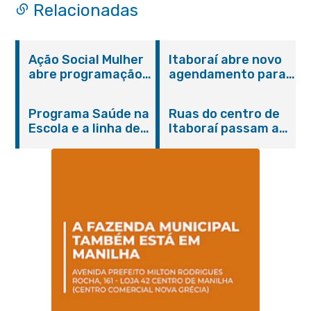
de Magalhães Seabra
Relacionadas
Ação Social Mulher
Itaboraí abre novo
abre programação
agendamento para
do Agosto Lilás em
castração gratuita
Itaboraí com
de cães e gatos
Programa Saúde na
Ruas do centro de
serviços gratuitos e
Escola e a linha de
Itaboraí passam a
orientações
cuidados da
operar em novos
Hanseníase
sentidos
promovem
conscientização
sobre hanseníase
na E.M Adelaide de
Magalhães Seabra