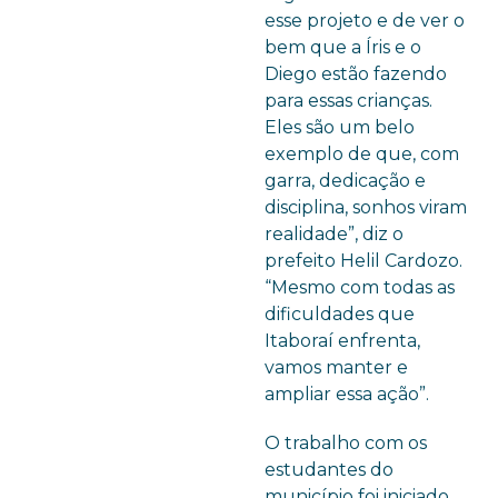
esse projeto e de ver o
bem que a Íris e o
Diego estão fazendo
para essas crianças.
Eles são um belo
exemplo de que, com
garra, dedicação e
disciplina, sonhos viram
realidade”, diz o
prefeito Helil Cardozo.
“Mesmo com todas as
dificuldades que
Itaboraí enfrenta,
vamos manter e
ampliar essa ação”.
O trabalho com os
estudantes do
município foi iniciado