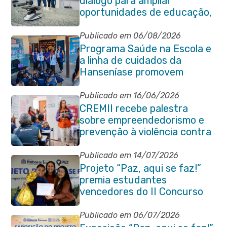
diálogo para ampliar
oportunidades de educação,
ciência e inovação em
Itaboraí
Publicado em 06/08/2026
Programa Saúde na Escola e
a linha de cuidados da
Hanseníase promovem
conscientização sobre
hanseníase na E.M Adelaide
Publicado em 16/06/2026
de Magalhães Seabra
CREMII recebe palestra
sobre empreendedorismo e
prevenção à violência contra
a pessoa idosa
Publicado em 14/07/2026
Projeto “Paz, aqui se faz!”
premia estudantes
vencedores do II Concurso
de Contos em Itaboraí
Publicado em 06/07/2026