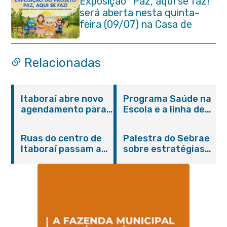
Exposição “Paz, aqui se faz!”
será aberta nesta quinta-
feira (09/07) na Casa de
Cultura Heloísa Alberto
Torres
Relacionadas
Itaboraí abre novo
Programa Saúde na
agendamento para
Escola e a linha de
castração gratuita
cuidados da
de cães e gatos
Hanseníase
Ruas do centro de
Palestra do Sebrae
promovem
Itaboraí passam a
sobre estratégias
conscientização
operar em novos
de divulgação reúne
sobre hanseníase
sentidos
empreendedores no
na E.M Adelaide de
Centro de Itaboraí
Magalhães Seabra