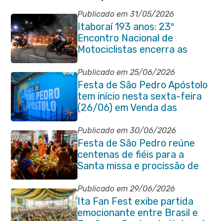
Publicado em 31/05/2026
Itaboraí 193 anos: 23º
Encontro Nacional de
Motociclistas encerra as
comemorações do
aniversário da cidade
Publicado em 25/06/2026
Festa de São Pedro Apóstolo
tem início nesta sexta-feira
(26/06) em Venda das
Pedras
Publicado em 30/06/2026
Festa de São Pedro reúne
centenas de fiéis para a
Santa missa e procissão de
encerramento e shows
Publicado em 29/06/2026
Ita Fan Fest exibe partida
emocionante entre Brasil e