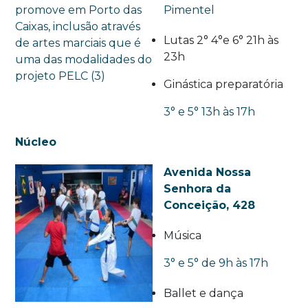
Pimentel
Lutas 2° 4°e 6° 21h às
23h
Ginástica preparatória
3° e 5° 13h às 17h
Núcleo
Avenida Nossa
Senhora da
Conceição, 428
Música
3° e 5° de 9h às 17h
Ballet e dança