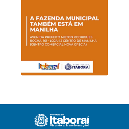
conscientização
sobre hanseníase
na E.M Adelaide de
Magalhães Seabra