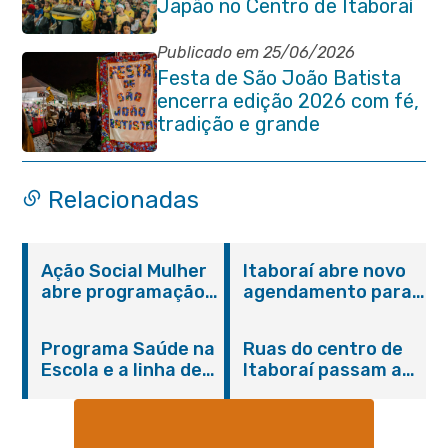
Japão no Centro de Itaboraí
Publicado em 25/06/2026
Festa de São João Batista
encerra edição 2026 com fé,
tradição e grande
participação popular
Relacionadas
Ação Social Mulher
Itaboraí abre novo
abre programação
agendamento para
do Agosto Lilás em
castração gratuita
Itaboraí com
de cães e gatos
Programa Saúde na
Ruas do centro de
serviços gratuitos e
Escola e a linha de
Itaboraí passam a
orientações
cuidados da
operar em novos
Hanseníase
sentidos
promovem