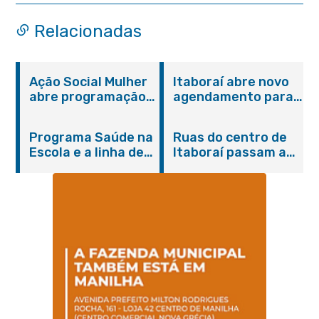
Relacionadas
Ação Social Mulher
Itaboraí abre novo
abre programação
agendamento para
do Agosto Lilás em
castração gratuita
Itaboraí com
de cães e gatos
Programa Saúde na
Ruas do centro de
serviços gratuitos e
Escola e a linha de
Itaboraí passam a
orientações
cuidados da
operar em novos
Hanseníase
sentidos
promovem
conscientização
sobre hanseníase
na E.M Adelaide de
Magalhães Seabra