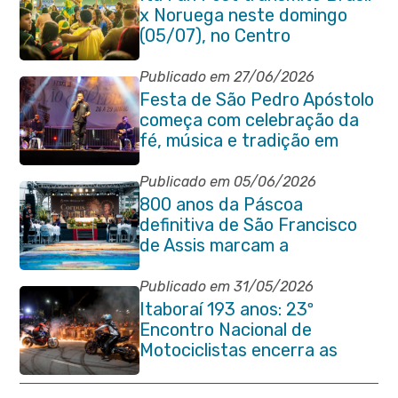
x Noruega neste domingo
(05/07), no Centro
Publicado em 27/06/2026
Festa de São Pedro Apóstolo
começa com celebração da
fé, música e tradição em
Venda das Pedras
Publicado em 05/06/2026
800 anos da Páscoa
definitiva de São Francisco
de Assis marcam a
celebração de Corpus Christi
em Itaboraí
Publicado em 31/05/2026
Itaboraí 193 anos: 23º
Encontro Nacional de
Motociclistas encerra as
comemorações do
aniversário da cidade