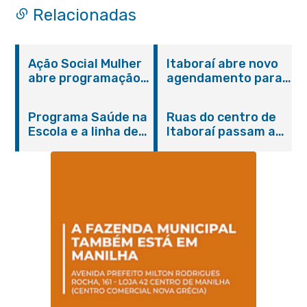
Relacionadas
Ação Social Mulher
Itaboraí abre novo
abre programação
agendamento para
do Agosto Lilás em
castração gratuita
Itaboraí com
de cães e gatos
Programa Saúde na
Ruas do centro de
serviços gratuitos e
Escola e a linha de
Itaboraí passam a
orientações
cuidados da
operar em novos
Hanseníase
sentidos
promovem
conscientização
sobre hanseníase
na E.M Adelaide de
Magalhães Seabra