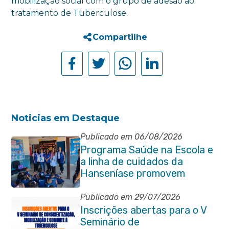
mobilização social com o grupo de adesão ao
tratamento de Tuberculose.
Compartilhe
Noticias em Destaque
Publicado em 06/08/2026
Programa Saúde na Escola e
a linha de cuidados da
Hanseníase promovem
conscientização sobre
hanseníase na E.M Adelaide
Publicado em 29/07/2026
de Magalhães Seabra
Inscrições abertas para o V
Seminário de