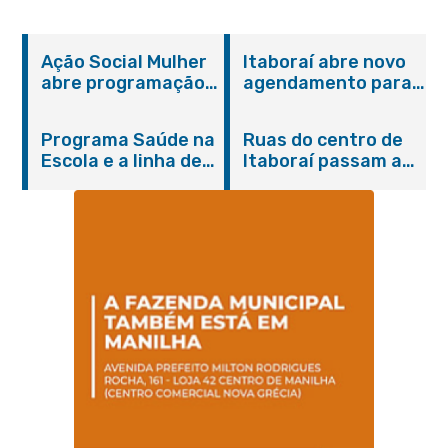
Ação Social Mulher
Itaboraí abre novo
abre programação
agendamento para
do Agosto Lilás em
castração gratuita
Itaboraí com
de cães e gatos
Programa Saúde na
Ruas do centro de
serviços gratuitos e
Escola e a linha de
Itaboraí passam a
orientações
cuidados da
operar em novos
Hanseníase
sentidos
promovem
conscientização
sobre hanseníase
na E.M Adelaide de
Magalhães Seabra