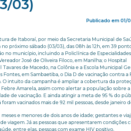
3/03)
Publicado em 01/
tura de Itaboraí, por meio da Secretaria Municipal de S
á no próximo sábado (03/03), das 08h às 12h, em 39 pont
o no município, incluindo a Policlínica de Especialidade
ereador José de Oliveira Filoco, em Manilha; o Hospital
l Tavares de Macedo, na Colônia e a Escola Municipal G
s Fontes, em Sambaetiba, o Dia D de vacinação contra a
. O intuito da campanha é ampliar a cobertura da prote
a Febre Amarela, assim como alertar a população sobre a
ade de vacinação. E ainda atingir a meta de 95 % do púb
já foram vacinados mais de 92 mil pessoas, desde janeiro d
 meses e menores de dois anos de idade; gestantes e via
e viagem. Já as pessoas que apresentarem condições cl
saúde, entre elas, pessoas com exame HIV positivo,