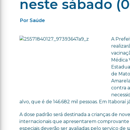
neste sábado (0
Por Saúde
A Prefei
realizar
vacinaçã
Médica V
Estadua
de Mato
Amarela
contra 
necessid
alvo, que é de 146.682 mil pessoas. Em Itaboraí 
A dose padrão será destinada a crianças de nove
internacionais que apresentarem comprovante d
especiais deverão ser avaliadas pelo serviço de 