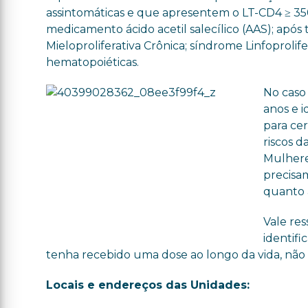
assintomáticas e que apresentem o LT-CD4 ≥ 3
medicamento ácido acetil salecílico (AAS); apó
Mieloproliferativa Crônica; síndrome Linfoprolif
hematopoiéticas.
No caso
anos e 
para cer
riscos d
Mulhere
precisa
quanto 
Vale res
identifi
tenha recebido uma dose ao longo da vida, não 
Locais e endereços das Unidades: