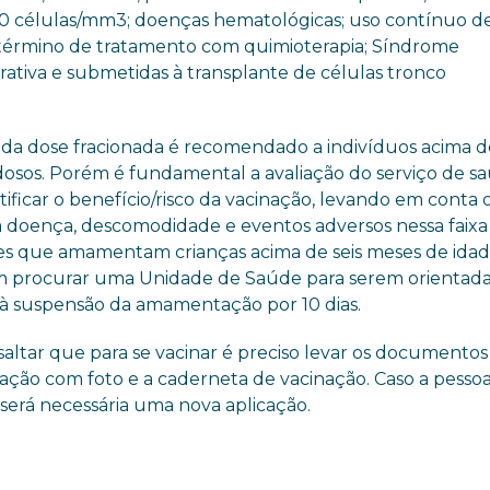
50 células/mm3; doenças hematológicas; uso contínuo d
s término de tratamento com quimioterapia; Síndrome
erativa e submetidas à transplante de células tronco
 da dose fracionada é recomendado a indivíduos acima d
idosos. Porém é fundamental a avaliação do serviço de s
tificar o benefício/risco da vacinação, levando em conta 
a doença, descomodidade e eventos adversos nessa faixa 
s que amamentam crianças acima de seis meses de ida
m procurar uma Unidade de Saúde para serem orientad
à suspensão da amamentação por 10 dias.
saltar que para se vacinar é preciso levar os documentos
cação com foto e a caderneta de vacinação. Caso a pessoa
será necessária uma nova aplicação.