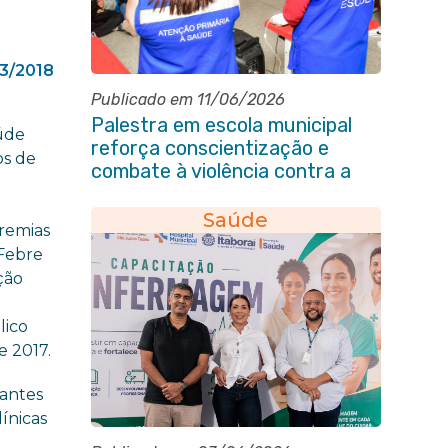
03/2018
Publicado em 11/06/2026
Palestra em escola municipal
aúde
reforça conscientização e
os de
combate à violência contra a
s
pessoa idosa em Itaboraí
Saúde
eremias
 Febre
ção
lico
e 2017.
jantes
ínicas