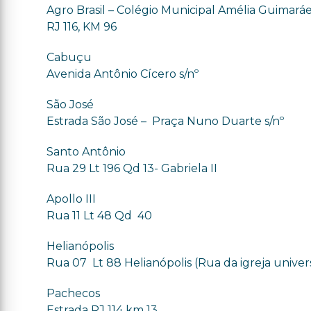
Agro Brasil – Colégio Municipal Amélia Guimará
RJ 116, KM 96
Cabuçu
Avenida Antônio Cícero s/nº
São José
Estrada São José – Praça Nuno Duarte s/nº
Santo Antônio
Rua 29 Lt 196 Qd 13- Gabriela II
Apollo III
Rua 11 Lt 48 Qd 40
Helianópolis
Rua 07 Lt 88 Helianópolis (Rua da igreja univer
Pachecos
Estrada RJ 114 km 13