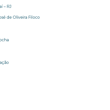
í – RJ
sé de Oliveira Filoco
Rocha
iação