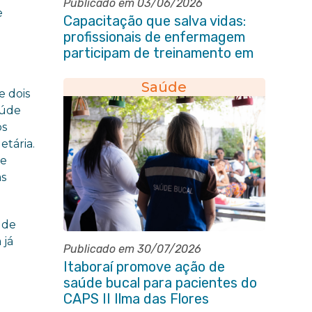
Publicado em 03/06/2026
e
Capacitação que salva vidas:
profissionais de enfermagem
participam de treinamento em
primeiros socorros em Itaboraí
Saúde
e dois
aúde
os
etária.
de
as
 de
 já
Publicado em 30/07/2026
Itaboraí promove ação de
saúde bucal para pacientes do
CAPS II Ilma das Flores