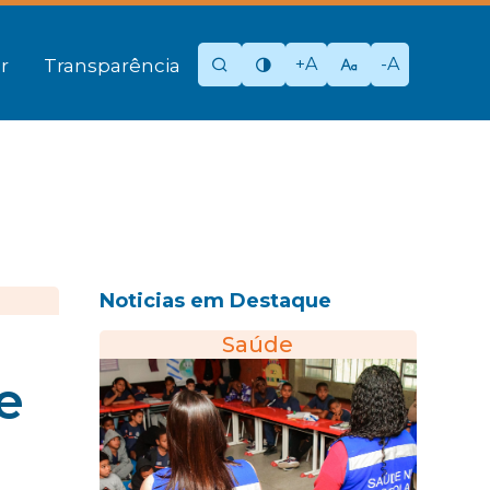
+A
-A
r
Transparência
Noticias em Destaque
Saúde
e
e