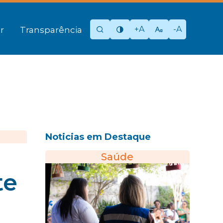
+A
-A
r
Transparência
Noticias em Destaque
Saúde
te