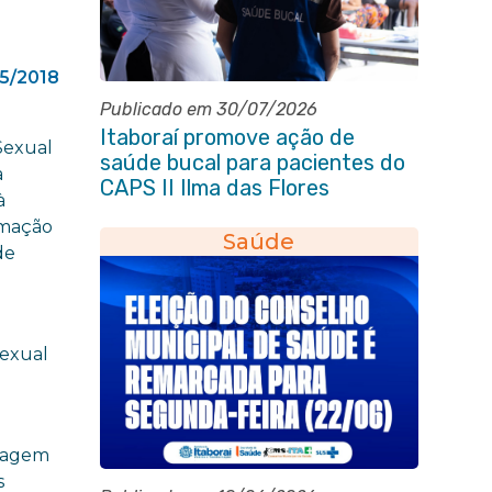
5/2018
Publicado em 30/07/2026
Itaboraí promove ação de
Sexual
saúde bucal para pacientes do
a
CAPS II Ilma das Flores
à
amação
Saúde
de
Sexual
etagem
s