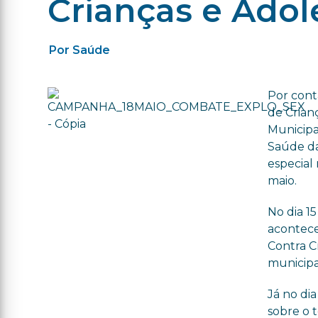
Crianças e Adol
Por Saúde
Por cont
de Crian
Municipa
Saúde d
especial 
maio.
No dia 15
acontece
Contra C
municipa
Já no di
sobre o 