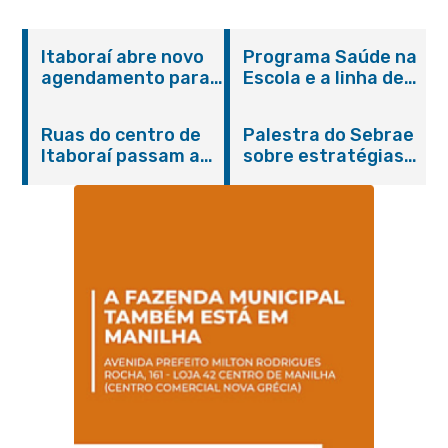
Itaboraí abre novo
Programa Saúde na
agendamento para
Escola e a linha de
castração gratuita
cuidados da
de cães e gatos
Hanseníase
Ruas do centro de
Palestra do Sebrae
promovem
Itaboraí passam a
sobre estratégias
conscientização
operar em novos
de divulgação reúne
sobre hanseníase
sentidos
empreendedores no
na E.M Adelaide de
Centro de Itaboraí
Magalhães Seabra