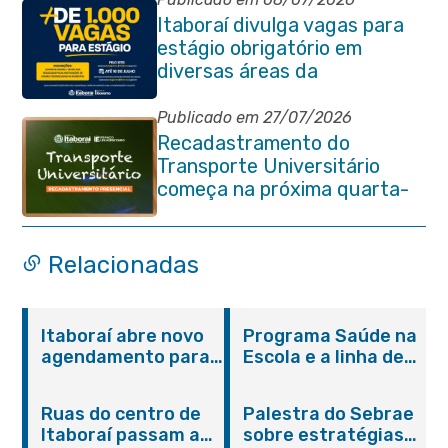
Itaboraí divulga vagas para
estágio obrigatório em
diversas áreas da
administração pública
Publicado em 27/07/2026
Recadastramento do
Transporte Universitário
começa na próxima quarta-
feira (29/07)
Relacionadas
Itaboraí abre novo
Programa Saúde na
agendamento para
Escola e a linha de
castração gratuita
cuidados da
de cães e gatos
Hanseníase
Ruas do centro de
Palestra do Sebrae
promovem
Itaboraí passam a
sobre estratégias
conscientização