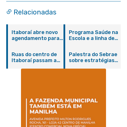
Relacionadas
Itaboraí abre novo
Programa Saúde na
agendamento para
Escola e a linha de
castração gratuita
cuidados da
de cães e gatos
Hanseníase
Ruas do centro de
Palestra do Sebrae
promovem
Itaboraí passam a
sobre estratégias
conscientização
operar em novos
de divulgação reúne
sobre hanseníase
sentidos
empreendedores no
na E.M Adelaide de
Centro de Itaboraí
Magalhães Seabra