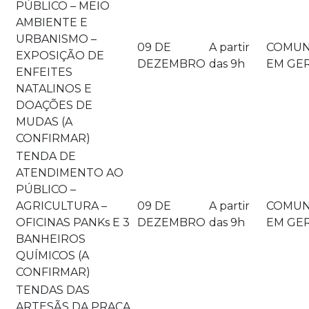
PÚBLICO – MEIO
AMBIENTE E
URBANISMO –
09 DE
A partir
COMUN
EXPOSIÇÃO DE
DEZEMBRO
das 9h
EM GE
ENFEITES
NATALINOS E
DOAÇÕES DE
MUDAS (A
CONFIRMAR)
TENDA DE
ATENDIMENTO AO
PÚBLICO –
AGRICULTURA –
09 DE
A partir
COMUN
OFICINAS PANKs E 3
DEZEMBRO
das 9h
EM GE
BANHEIROS
QUÍMICOS (A
CONFIRMAR)
TENDAS DAS
ARTESÃS DA PRAÇA