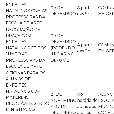
ENFEITES
09 DE
A partir
COMUN
NATALINOS COM AS
DEZEMBRO
das 9h
EM GE
PROFESSORAS DA
ESCOLA DE ARTE
DECORAÇÃO DA
PRAÇA COM
09 DE
ENFEITES
DEZEMBRO
A partir
COMUN
NATALINOS FEITOS
(PODENDO
das 9h
EM GE
JUNTO AS
INICIAR NO
PROFESSORAS DA
DIA 07/12)
ESCOLA DE ARTE
OFICINAS PARA OS
ALUNOS DE
ENFEITES
NATALINOS COM
21 DE
No
ALUNO
MATERIAIS
NOVEMBRO
horário de
ESCOL
RECICLÁVEIS SENDO
A 07 DE
aulas dos
MUNICI
MINISTRADAS
DEZEMBRO
alunos
CONVI