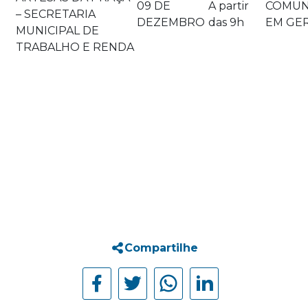
09 DE
A partir
COMUN
– SECRETARIA
DEZEMBRO
das 9h
EM GE
MUNICIPAL DE
TRABALHO E RENDA
Compartilhe