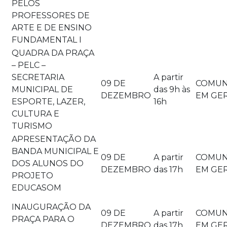
PELOS
PROFESSORES DE
ARTE E DE ENSINO
FUNDAMENTAL I
QUADRA DA PRAÇA
– PELC –
SECRETARIA
A partir
09 DE
COMUN
MUNICIPAL DE
das 9h às
DEZEMBRO
EM GE
ESPORTE, LAZER,
16h
CULTURA E
TURISMO
APRESENTAÇÃO DA
BANDA MUNICIPAL E
09 DE
A partir
COMUN
DOS ALUNOS DO
DEZEMBRO
das 17h
EM GE
PROJETO
EDUCASOM
INAUGURAÇÃO DA
09 DE
A partir
COMUN
PRAÇA PARA O
DEZEMBRO
das 17h
EM GE