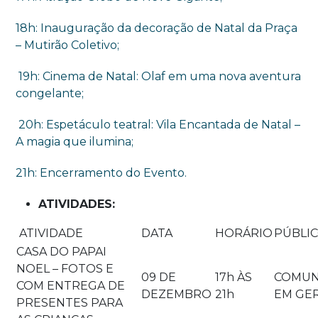
18h: Inauguração da decoração de Natal da Praça
– Mutirão Coletivo;
19h: Cinema de Natal: Olaf em uma nova aventura
congelante;
20h: Espetáculo teatral: Vila Encantada de Natal –
A magia que ilumina;
21h: Encerramento do Evento.
ATIVIDADES:
ATIVIDADE
DATA
HORÁRIO
PÚBLIC
CASA DO PAPAI
NOEL – FOTOS E
09 DE
17h ÀS
COMUN
COM ENTREGA DE
DEZEMBRO
21h
EM GE
PRESENTES PARA