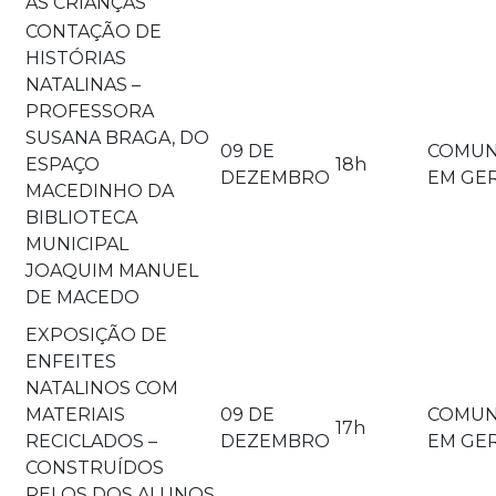
AS CRIANÇAS
CONTAÇÃO DE
HISTÓRIAS
NATALINAS –
PROFESSORA
SUSANA BRAGA, DO
09 DE
COMUN
ESPAÇO
18h
DEZEMBRO
EM GE
MACEDINHO DA
BIBLIOTECA
MUNICIPAL
JOAQUIM MANUEL
DE MACEDO
EXPOSIÇÃO DE
ENFEITES
NATALINOS COM
MATERIAIS
09 DE
COMUN
17h
RECICLADOS –
DEZEMBRO
EM GE
CONSTRUÍDOS
PELOS DOS ALUNOS