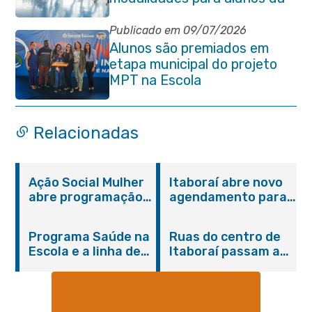
rede municipal de ensino
Publicado em 09/07/2026
Alunos são premiados em
etapa municipal do projeto
MPT na Escola
Relacionadas
Ação Social Mulher
Itaboraí abre novo
abre programação
agendamento para
do Agosto Lilás em
castração gratuita
Itaboraí com
de cães e gatos
Programa Saúde na
Ruas do centro de
serviços gratuitos e
Escola e a linha de
Itaboraí passam a
orientações
cuidados da
operar em novos
Hanseníase
sentidos
promovem
conscientização