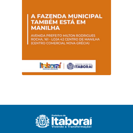
sobre hanseníase
na E.M Adelaide de
Magalhães Seabra