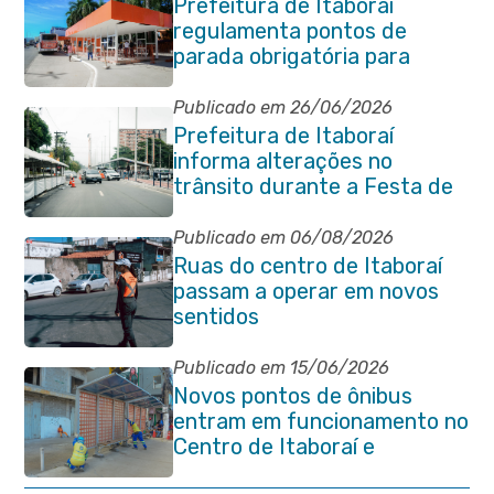
Prefeitura de Itaboraí
regulamenta pontos de
parada obrigatória para
transporte coletivo na
Avenida 22 de Maio
Publicado em 26/06/2026
Prefeitura de Itaboraí
informa alterações no
trânsito durante a Festa de
São Pedro Apóstolo
Publicado em 06/08/2026
Ruas do centro de Itaboraí
passam a operar em novos
sentidos
Publicado em 15/06/2026
Novos pontos de ônibus
entram em funcionamento no
Centro de Itaboraí e
garantem mais conforto à