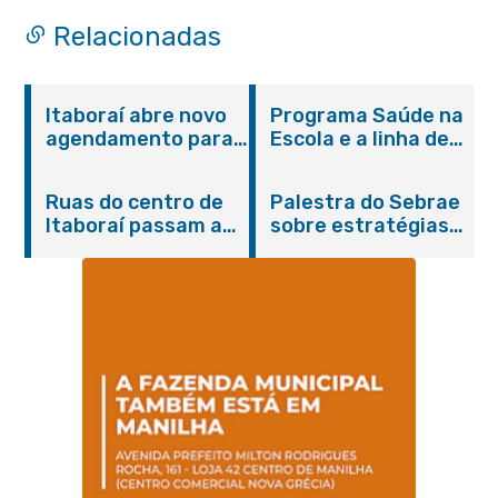
população
Relacionadas
Itaboraí abre novo
Programa Saúde na
agendamento para
Escola e a linha de
castração gratuita
cuidados da
de cães e gatos
Hanseníase
Ruas do centro de
Palestra do Sebrae
promovem
Itaboraí passam a
sobre estratégias
conscientização
operar em novos
de divulgação reúne
sobre hanseníase
sentidos
empreendedores no
na E.M Adelaide de
Centro de Itaboraí
Magalhães Seabra