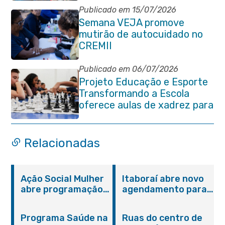
Itaboraí
Publicado em 15/07/2026
Semana VEJA promove
mutirão de autocuidado no
CREMII
Publicado em 06/07/2026
Projeto Educação e Esporte
Transformando a Escola
oferece aulas de xadrez para
alunos da rede municipal
Relacionadas
Ação Social Mulher
Itaboraí abre novo
abre programação
agendamento para
do Agosto Lilás em
castração gratuita
Itaboraí com
de cães e gatos
Programa Saúde na
Ruas do centro de
serviços gratuitos e