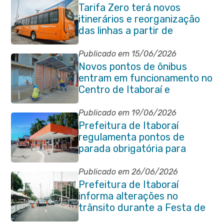
Tarifa Zero terá novos
itinerários e reorganização
das linhas a partir de
segunda-feira (06/07)
Publicado em 15/06/2026
Novos pontos de ônibus
entram em funcionamento no
Centro de Itaboraí e
garantem mais conforto à
população
Publicado em 19/06/2026
Prefeitura de Itaboraí
regulamenta pontos de
parada obrigatória para
transporte coletivo na
Avenida 22 de Maio
Publicado em 26/06/2026
Prefeitura de Itaboraí
informa alterações no
trânsito durante a Festa de
São Pedro Apóstolo