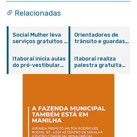
Relacionadas
Social Mulher leva
Orientadores de
serviços gratuitos à
trânsito e guardas
Praça Alarico
municipais recebem
Antunes nesta
treinamento em
Itaboraí inicia aulas
Itaboraí realiza
sexta-feira (07/08)
primeiros socorros
do pré-vestibular
palestra gratuita
em Itaboraí
presencial
sobre Compras
“Passaporte para o
Governamentais em
Futuro”
parceria com o
Sebrae