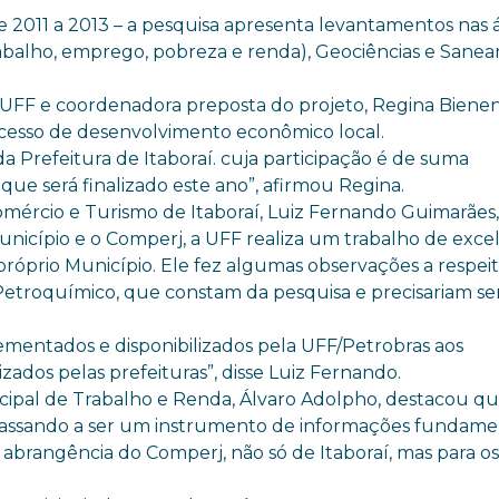
 2011 a 2013 – a pesquisa apresenta levantamentos nas 
balho, emprego, pobreza e renda), Geociências e Sane
UFF e coordenadora preposta do projeto, Regina Bienen
rocesso de desenvolvimento econômico local.
 Prefeitura de Itaboraí. cuja participação é de suma
ue será finalizado este ano”, afirmou Regina.
omércio e Turismo de Itaboraí, Luiz Fernando Guimarães
icípio e o Comperj, a UFF realiza um trabalho de excel
 próprio Município. Ele fez algumas observações a respei
troquímico, que constam da pesquisa e precisariam se
ementados e disponibilizados pela UFF/Petrobras aos
zados pelas prefeituras”, disse Luiz Fernando.
ipal de Trabalho e Renda, Álvaro Adolpho, destacou qu
passando a ser um instrumento de informações fundame
e abrangência do Comperj, não só de Itaboraí, mas para o