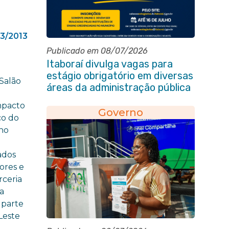
3/2013
Publicado em 08/07/2026
Itaboraí divulga vagas para
estágio obrigatório em diversas
Salão
áreas da administração pública
mpacto
Governo
co do
 no
ados
ores e
rceria
a
 parte
Leste