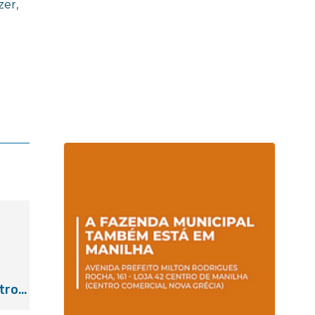
feira (29/07)
zer,
tro