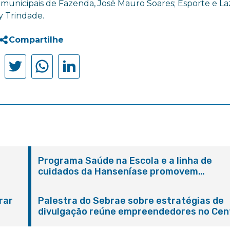
municipais de Fazenda, José Mauro Soares; Esporte e La
ey Trindade.
Compartilhe
Programa Saúde na Escola e a linha de
cuidados da Hanseníase promovem
conscientização sobre hanseníase na E.M
Adelaide de Magalhães Seabra
rar
Palestra do Sebrae sobre estratégias de
divulgação reúne empreendedores no Cen
de Itaboraí