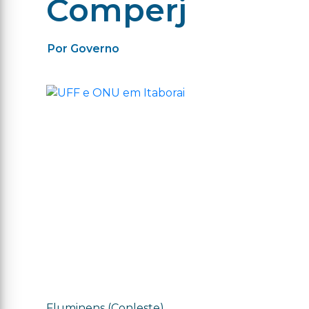
Comperj
Por Governo
Fluminens (Conleste).