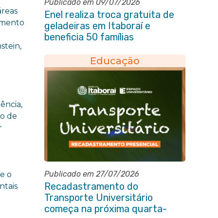
Publicado em 09/07/2026
áreas
Enel realiza troca gratuita de
amento
geladeiras em Itaboraí e
beneficia 50 famílias
stein,
Educação
,
ência,
to de
r
Publicado em 27/07/2026
e o
Recadastramento do
ntais
Transporte Universitário
s
começa na próxima quarta-