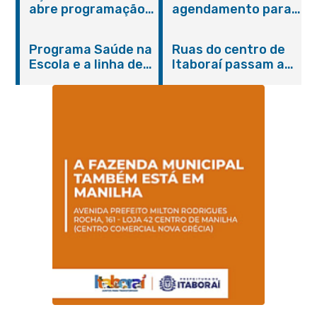
abre programação
agendamento para
do Agosto Lilás em
castração gratuita
Itaboraí com
de cães e gatos
Programa Saúde na
Ruas do centro de
serviços gratuitos e
Escola e a linha de
Itaboraí passam a
orientações
cuidados da
operar em novos
Hanseníase
sentidos
promovem
conscientização
sobre hanseníase
na E.M Adelaide de
Magalhães Seabra