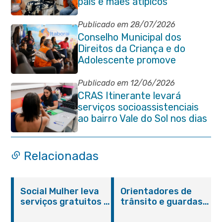
pais e mães atípicos
Publicado em 28/07/2026
Conselho Municipal dos
Direitos da Criança e do
Adolescente promove
reunião de alinhamento com
órgãos públicos
Publicado em 12/06/2026
CRAS Itinerante levará
serviços socioassistenciais
ao bairro Vale do Sol nos dias
15 e 16 de junho e Vila
Gabriela 18 de junho
Relacionadas
Social Mulher leva
Orientadores de
serviços gratuitos à
trânsito e guardas
Praça Alarico
municipais recebem