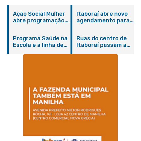
Ação Social Mulher
Itaboraí abre novo
abre programação
agendamento para
do Agosto Lilás em
castração gratuita
Itaboraí com
de cães e gatos
Programa Saúde na
Ruas do centro de
serviços gratuitos e
Escola e a linha de
Itaboraí passam a
orientações
cuidados da
operar em novos
Hanseníase
sentidos
promovem
conscientização
sobre hanseníase
na E.M Adelaide de
Magalhães Seabra