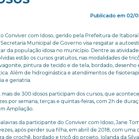
Publicado em 02/0
o Conviver com Idoso, gerido pela Prefeitura de Itaboraí
 Secretaria Municipal de Governo visa resgatar a autoest
ar da população idosa no município. Dentre as atividade
vidas estão os cursos gratuitos, nas modalidades de tricô
vagonite, pintura de tecido e de tela, bordado, desenho 
ica. Além de hidroginástica e atendimentos de fisioterapi
a e geriatria.
, mais de 300 idosos participam dos cursos, que aconte
zes por semana, terças e quintas-feiras, com 2h de dura
 em Ampliação.
 palavras da participante do Conviver com Idoso, Jane To
 vezes, após perder sua filha, em abril de 2018, com uma
ora de crochê, bordado e tricô do projeto, Iolanda da Silva