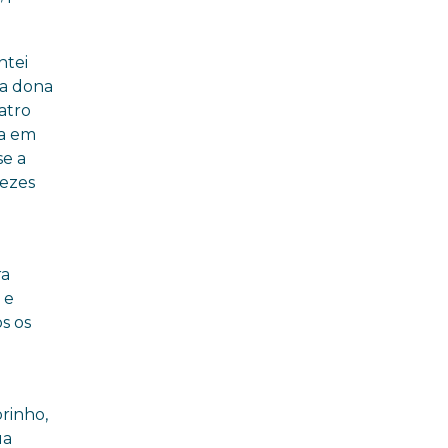
ntei
 a dona
atro
ra em
se a
vezes
ra
 e
s os
rinho,
ua