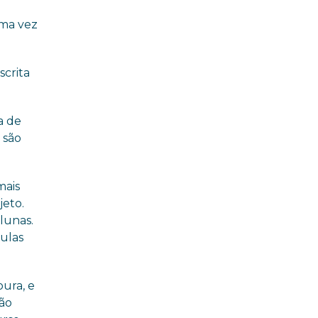
uma vez
scrita
a de
 são
mais
jeto.
lunas.
ulas
ura, e
vão