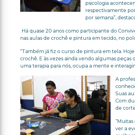
psicologia acontece
respectivamente por 
por semana”, destac
Há quase 20 anos como participante do Conviver
nas aulas de crochê e pintura em tecido, no polo 
“Também já fiz o curso de pintura em tela. Hoj
crochê. E às vezes ainda vendo algumas peças q
uma terapia para nós, ocupa a mente e interagim
A profes
conheci
Suas au
Com dur
de corte
“Muitas
ver a ev