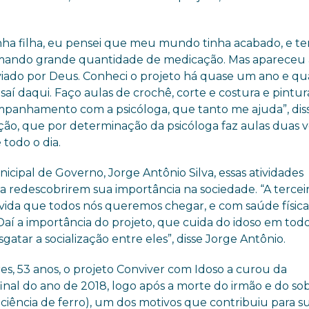
ha filha, eu pensei que meu mundo tinha acabado, e te
tomando grande quantidade de medicação. Mas apareceu
viado por Deus. Conheci o projeto há quase um ano e qu
saí daqui. Faço aulas de crochê, corte e costura e pintu
mpanhamento com a psicóloga, que tanto me ajuda”, dis
ão, que por determinação da psicóloga faz aulas duas 
todo o dia.
nicipal de Governo, Jorge Antônio Silva, essas atividades
 a redescobrirem sua importância na sociedade. “A tercei
 vida que todos nós queremos chegar, e com saúde física
Daí a importância do projeto, que cuida do idoso em todo
gatar a socialização entre eles”, disse Jorge Antônio.
es, 53 anos, o projeto Conviver com Idoso a curou da
inal do ano de 2018, logo após a morte do irmão e do sob
ciência de ferro), um dos motivos que contribuiu para s