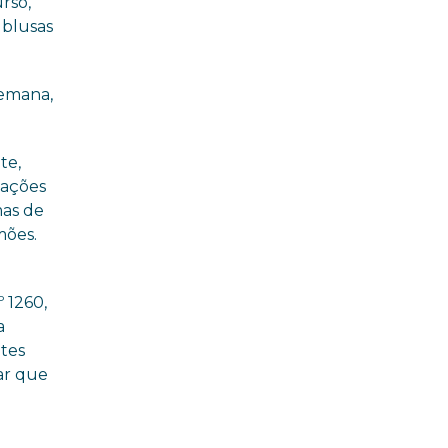
rso,
 blusas
semana,
te,
uações
mas de
mões.
 1260,
a
ntes
ar que