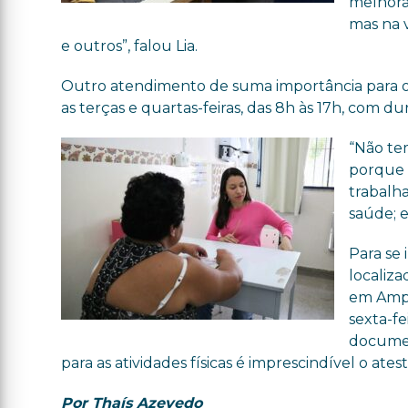
melhora
mas na v
e outros”, falou Lia.
Outro atendimento de suma importância para os 
as terças e quartas-feiras, das 8h às 17h, com 
“Não te
porque 
trabalha
saúde; e
Para se 
localiza
em Ampl
sexta-fe
documen
para as atividades físicas é imprescindível o ate
Por Thaís Azevedo