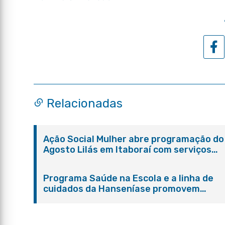
Relacionadas
Ação Social Mulher abre programação do
Agosto Lilás em Itaboraí com serviços
gratuitos e orientações
Programa Saúde na Escola e a linha de
cuidados da Hanseníase promovem
conscientização sobre hanseníase na E.
Adelaide de Magalhães Seabra