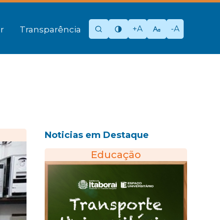
+A
-A
r
Transparência
Noticias em Destaque
Educação