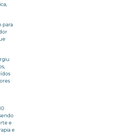
ca,
m para
dor
que
rgiu
os,
uídos
ores
10
 sendo
orte e
rapia e