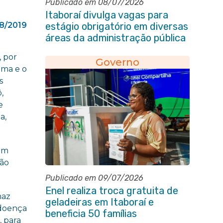
Publicado em 08/07/2026
Itaboraí divulga vagas para
8/2019
estágio obrigatório em diversas
áreas da administração pública
, por
Governo
ima e o
s
,
e
a,
cem
ção
Publicado em 09/07/2026
Enel realiza troca gratuita de
maz
geladeiras em Itaboraí e
 doença
beneficia 50 famílias
, para