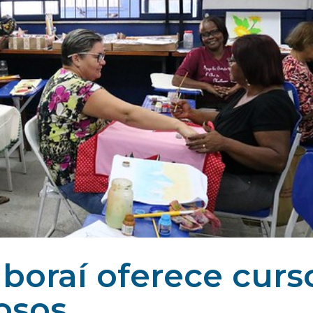
aboraí oferece curs
dosos