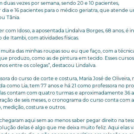
m duas vezes por semana, sendo 20 e 10 pacientes,
dia e 16 pacientes para o médico geriatra, que atende 
ou Tânia.
 com Idoso, a aposentada Lindalva Borges, 68 anos, é in
de Itambi, com atividades físicas.
e muita das minhas roupas sou eu que faço, com a técnic
ue produzo, como as de pintura em tecido. Esses cursos
os entre os colegas”, destacou Lindalva.
sora do curso de corte e costura, Maria José de Oliveira, 
da como Lia, tem 77 anos e há 21 como professora no pro
las contam com quatro turmas e aproximadamente 36 a
ação de seis meses, o cronograma do curso conta com a
, medição, costura e outros.
 chegaram aqui sem ao menos saber pegar direito na teso
olução delas é algo que me deixa muito feliz. Aqui elas 