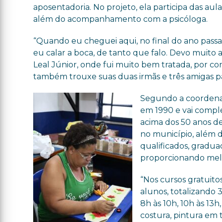
aposentadoria. No projeto, ela participa das aula
além do acompanhamento com a psicóloga.
“Quando eu cheguei aqui, no final do ano pass
eu calar a boca, de tanto que falo. Devo muito
Leal Júnior, onde fui muito bem tratada, por c
também trouxe suas duas irmãs e três amigas par
Segundo a coordenad
em 1990 e vai comple
acima dos 50 anos de 
no município, além 
qualificados, gradua
proporcionando melh
“Nos cursos gratuit
alunos, totalizando 
8h às 10h, 10h às 13h
costura, pintura em 