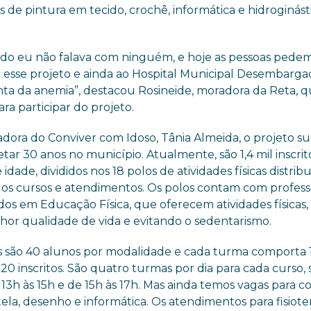
s de pintura em tecido, crochê, informática e hidroginásti
ado eu não falava com ninguém, e hoje as pessoas pede
 a esse projeto e ainda ao Hospital Municipal Desembarga
onta da anemia”, destacou Rosineide, moradora da Reta, 
a participar do projeto.
ora do Conviver com Idoso, Tânia Almeida, o projeto su
tar 30 anos no município. Atualmente, são 1,4 mil inscrit
idade, divididos nos 18 polos de atividades físicas distrib
dos cursos e atendimentos. Os polos contam com profess
dos em Educação Física, que oferecem atividades físicas,
or qualidade de vida e evitando o sedentarismo.
os são 40 alunos por modalidade e cada turma comporta 
320 inscritos. São quatro turmas por dia para cada curso,
, 13h às 15h e de 15h às 17h. Mas ainda temos vagas para c
tela, desenho e informática. Os atendimentos para fisiote