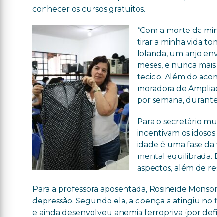
conhecer os cursos gratuitos.
“Com a morte da min
tirar a minha vida 
Iolanda, um anjo en
meses, e nunca mais 
tecido. Além do aco
moradora de Ampliaç
por semana, durante 
Para o secretário mu
incentivam os idosos
idade é uma fase da
mental equilibrada. 
aspectos, além de res
Para a professora aposentada, Rosineide Monsor
depressão. Segundo ela, a doença a atingiu no f
e ainda desenvolveu anemia ferropriva (por defi