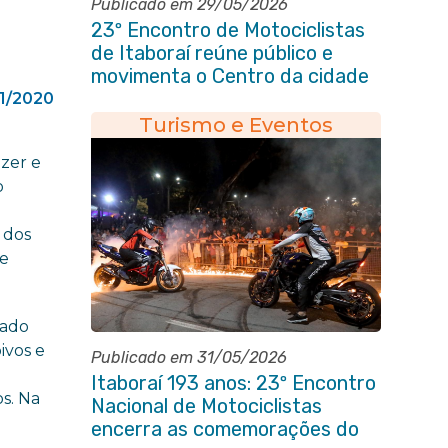
Publicado em 29/05/2026
23º Encontro de Motociclistas
de Itaboraí reúne público e
movimenta o Centro da cidade
na noite de abertura
1/2020
Turismo e Eventos
azer e
o
 dos
de
zado
ivos e
Publicado em 31/05/2026
Itaboraí 193 anos: 23º Encontro
os. Na
Nacional de Motociclistas
encerra as comemorações do