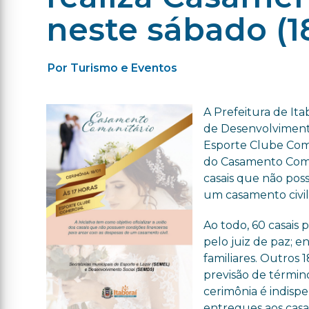
neste sábado (1
Por Turismo e Eventos
A Prefeitura de Ita
de Desenvolvimento 
Esporte Clube Come
do Casamento Comuni
casais que não pos
um casamento civil
Ao todo, 60 casais 
pelo juiz de paz; e
familiares. Outros 
previsão de término
cerimônia é indisp
entregues aos casa