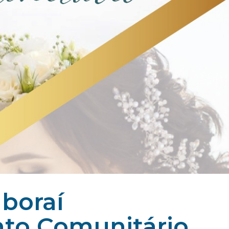
aboraí
nto Comunitário