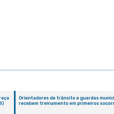
Praça
Orientadores de trânsito e guardas munic
8)
recebem treinamento em primeiros socor
em Itaboraí