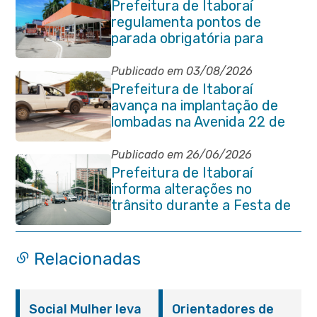
Prefeitura de Itaboraí
regulamenta pontos de
parada obrigatória para
transporte coletivo na
Avenida 22 de Maio
Publicado em 03/08/2026
Prefeitura de Itaboraí
avança na implantação de
lombadas na Avenida 22 de
Maio para reforçar a
segurança no trânsito
Publicado em 26/06/2026
Prefeitura de Itaboraí
informa alterações no
trânsito durante a Festa de
São Pedro Apóstolo
Relacionadas
Social Mulher leva
Orientadores de