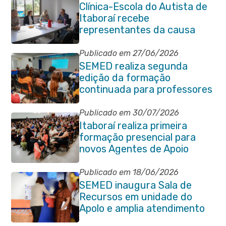
Clínica-Escola do Autista de
Itaboraí recebe
representantes da causa
atípica de Santa Catarina
Publicado em 27/06/2026
SEMED realiza segunda
edição da formação
continuada para professores
e coordenadores
pedagógicos
Publicado em 30/07/2026
Itaboraí realiza primeira
formação presencial para
novos Agentes de Apoio
Escolar
Publicado em 18/06/2026
SEMED inaugura Sala de
Recursos em unidade do
Apolo e amplia atendimento
especializado na rede