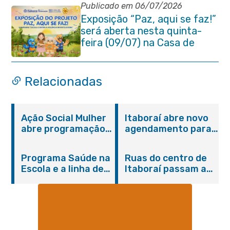
municipal
Publicado em 06/07/2026
Exposição “Paz, aqui se faz!”
será aberta nesta quinta-
feira (09/07) na Casa de
Cultura Heloísa Alberto
Torres
Relacionadas
Ação Social Mulher
Itaboraí abre novo
abre programação
agendamento para
do Agosto Lilás em
castração gratuita
Itaboraí com
de cães e gatos
Programa Saúde na
Ruas do centro de
serviços gratuitos e
Escola e a linha de
Itaboraí passam a
orientações
cuidados da
operar em novos
Hanseníase
sentidos
promovem
conscientização
sobre hanseníase